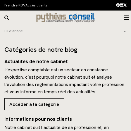
Prendre RDV
Accès clients
Fil d'ariane
Notre cabinet
Nos expertises
Présentation
Catégories de notre blog
Actualités
Nos bureaux
Expertise comptable
Actualités de notre cabinet
L’expertise comptable est un secteur en constance
Blog
Nos clients
Gestion sociale et paie
Actualités
évolution, c’est pourquoi notre cabinet suit et analyse
Carrières
Services aux investisseurs de l'immobilier
M'informer sur mon secteur
l’évolution des réglementations impactant votre profession
et vous informe en temps réel des actualités.
Contact
Assistance fiscale
Guide du chef d'entreprise
Accéder à la catégorie
Financement de l'entreprise
Guide de la gestion de patrimoine
Informations pour nos clients
Stratégie patrimoniale
Échéanciers
Notre cabinet suit l’actualité de sa profession et, en