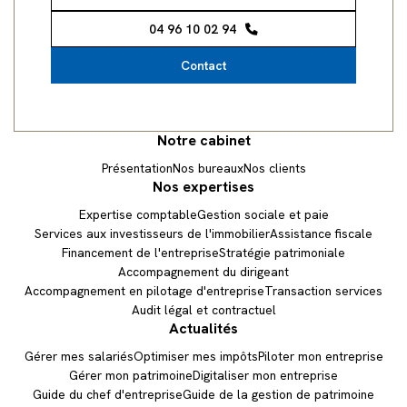
04 96 10 02 94
Contact
Notre cabinet
Présentation
Nos bureaux
Nos clients
Nos expertises
Expertise comptable
Gestion sociale et paie
Services aux investisseurs de l'immobilier
Assistance fiscale
Financement de l'entreprise
Stratégie patrimoniale
Accompagnement du dirigeant
Accompagnement en pilotage d'entreprise
Transaction services
Audit légal et contractuel
Demande de devis
Actualités
Gérer mes salariés
Optimiser mes impôts
Piloter mon entreprise
Prendre RDV
Gérer mon patrimoine
Digitaliser mon entreprise
Guide du chef d'entreprise
Guide de la gestion de patrimoine