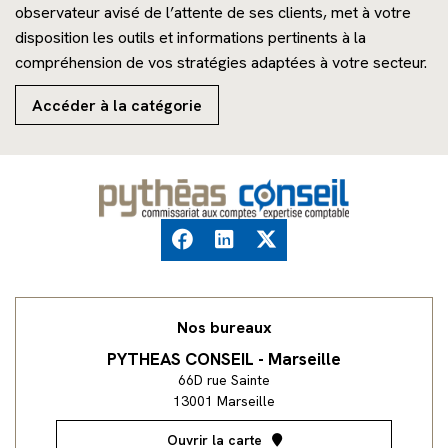
observateur avisé de l’attente de ses clients, met à votre
Accompagnement du dirigeant
Kiosque
disposition les outils et informations pertinents à la
Accompagnement en pilotage d'entreprise
Simulateurs
compréhension de vos stratégies adaptées à votre secteur.
Transaction services
Accéder à la catégorie
Audit légal et contractuel
Nos bureaux
PYTHEAS CONSEIL - Marseille
66D rue Sainte
13001 Marseille
Ouvrir la carte